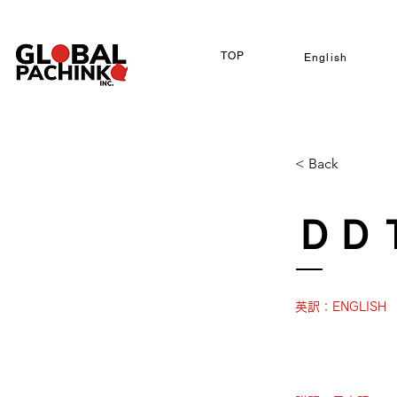
TOP
English
< Back
ＤＤ
英訳：ENGLISH