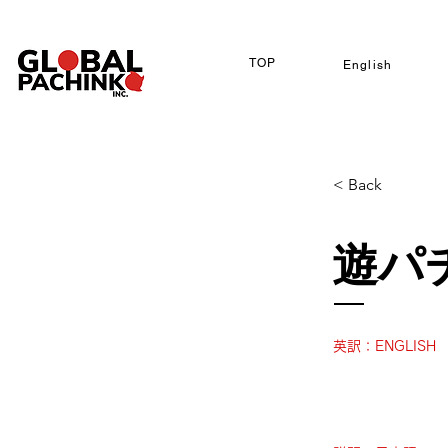
TOP
English
< Back
遊パ
英訳：ENGLISH