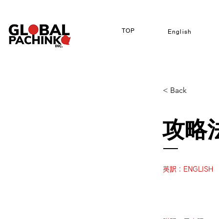
TOP
English
< Back
攻略
英訳：ENGLISH