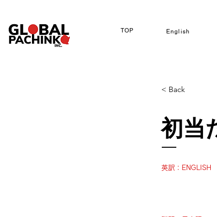
TOP
English
< Back
初当
英訳：ENGLISH