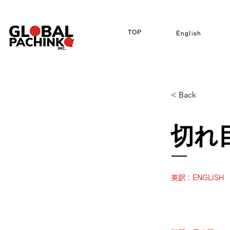
TOP
English
< Back
切れ
英訳：ENGLISH