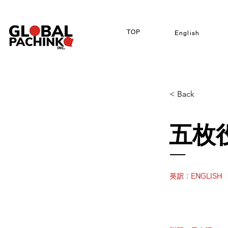
TOP
English
< Back
五枚
英訳：ENGLISH