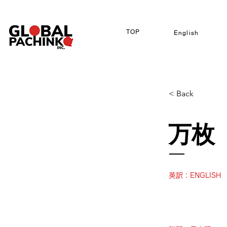
TOP
English
< Back
万枚
英訳：ENGLISH