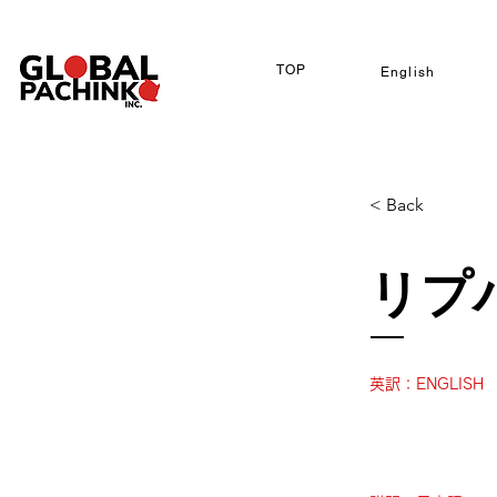
TOP
English
< Back
リプ
英訳：ENGLISH