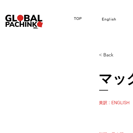
TOP
English
< Back
マッ
英訳：ENGLISH